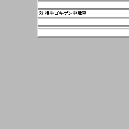
対 後手ゴキゲン中飛車