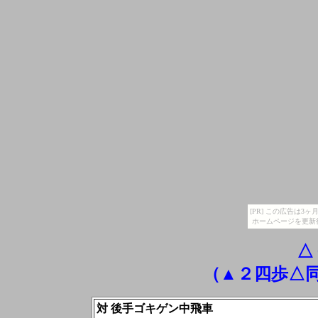
[PR] この広告は
ホームページを更新
△
（▲２四歩△
対 後手ゴキゲン中飛車